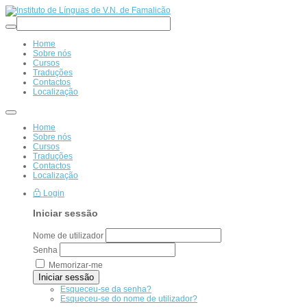
anterior
anterior
ano
mês
Home
Sobre nós
Cursos
Traduções
Contactos
Localização
Home
Sobre nós
Cursos
Traduções
Contactos
Localização
Login
Iniciar sessão
Nome de utilizador
Senha
Memorizar-me
Iniciar sessão
Esqueceu-se da senha?
Esqueceu-se do nome de utilizador?