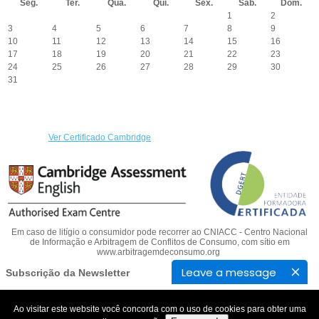
Seg.
Ter.
Qua.
Qui.
Sex.
Sáb.
Dom.
1
2
3
4
5
6
7
8
9
10
11
12
13
14
15
16
17
18
19
20
21
22
23
24
25
26
27
28
29
30
31
Ver Certificado Cambridge
Em caso de litígio o consumidor pode recorrer ao CNIACC - Centro Nacional
de Informação e Arbitragem de Conflitos de Consumo, com sítio em
www.arbitragemdeconsumo.org
Leave a message
Subscrição da Newsletter
Mantenha-se atento as nossas novidades, subscreva a nossa newsletter
Ao visitar este website você concorda com o uso de cookies para obter uma