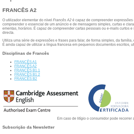
FRANCÊS A2
O utilizador elementar do nível
Francês A2
é capaz de compreender expressões e 
compreender o essencial de um anúncio e de mensagens simples, curtas e claras e
ementas, horários. É capaz de compreender cartas pessoais ou e-mails curtos e 
directa.
Utiliza uma série de expressões e frases para falar, de forma simples, da família
É ainda capaz de utilizar a língua francesa em pequenos documentos escritos, uti
Disciplinas de Francês
FRANCÊS A1
FRANCÊS A2
FRANCÊS B1.1
FRANCÊS B1.2
FRANCÊS B2
Em caso de litígio o consumidor pode recorre
Subscrição da Newsletter