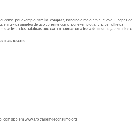
l como, por exemplo, família, compras, trabalho e meio em que vive. É capaz de
ta em textos simples de uso corrente como, por exemplo, anúncios, folhetos,
tos e actividades habituais que exijam apenas uma troca de informação simples e
 ou mais recente.
umo, com sítio em www.arbitragemdeconsumo.org