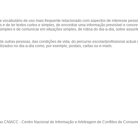
vocabulário de uso mais frequente relacionado com aspectos de interesse pessoa
 de ler textos curtos e simples, de encontrar uma informação previsível e concre
simples e de comunicar em situações simples, de rotina do dia-a-dia, sobre assun
, de outras pessoas, das condições de vida, do percurso escolar/profissional actual
lizados no dia-a-dia como, por exemplo, postais, cartas ou e-mails.
r ao CNIACC - Centro Nacional de Informação e Arbitragem de Conflitos de Cons